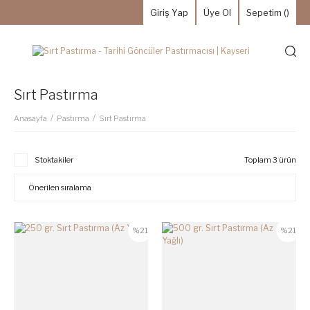
Giriş Yap
Üye Ol
Sepetim (
)
Sırt Pastırma
Anasayfa
Pastırma
Sırt Pastırma
Stoktakiler
Toplam 3 ürün
%21
%21