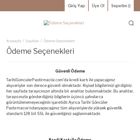
Giriş Yap
Üye Ol
Sepetim (
)
Anasayfa
Sayfalar
Ödeme Seçenekleri
Ödeme Seçenekleri
Güvenli Ödeme
TarihiGonculerPastirmacisi.com'da kredi kartı ile yapacağınız
alışverişler son derece güvenli olmaktadır. Kişisel bilgilerinizi girdiğiniz
her sayfada tarayıcınızın altında bir anahtar bulunmaktadır. Bu anahtar,
tarayıcınızla gönderdiğiniz bilgilerin üçüncü şahıslarca
görüntülenemeyeceğinin işaretidir.Ayrıca Tarihi Göncüler
Pastırmacısı'ndanyapacağınız tüm alışverişlerde yüksek güvenlik
standartı 128 bit SSL ile güvenliğiniz sağlanmaktadır.
Kredi Kartı İle Ödeme