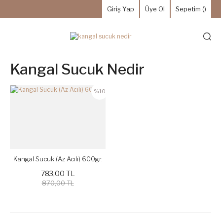
Giriş Yap
Üye Ol
Sepetim (
)
Kangal Sucuk Nedir
%10
Kangal Sucuk (Az Acılı) 600gr.
783,00 TL
870,00 TL